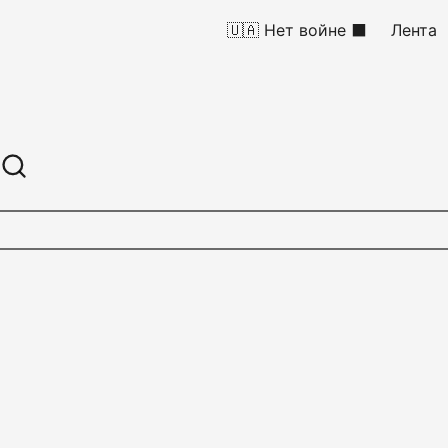
🇺🇦 Нет войне ⬛
Лента