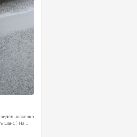
увидел человека
ь шанс ) На
представить,
ие. Вот