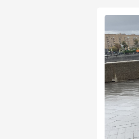
было поменьше. 
слоев, чем каже