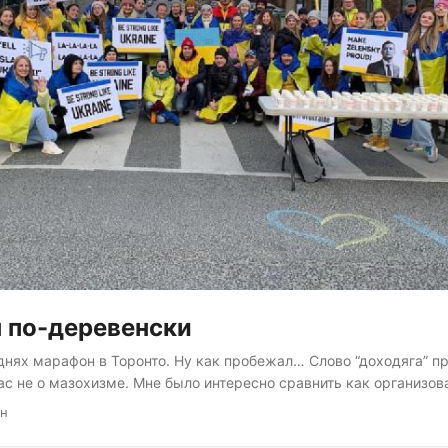
 по-деревенски
днях марафон в Торонто. Ну как пробежал… Слово “доходяга” п
ас не о мазохизме. Мне было интересно сравнить как организова
сквой, где много раз участвовал. Самое главное: никаких бреве
ин
зилл на забеге. Определенно недоставало безуминки. Смешных 