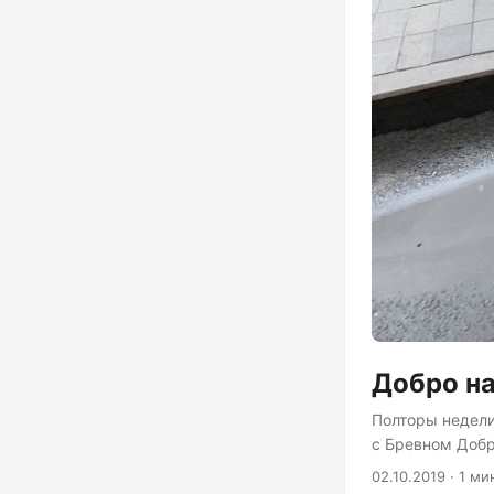
Добро н
Полторы недели
с Бревном Добра
каждом забеге 
02.10.2019 · 1 ми
насколько тяже