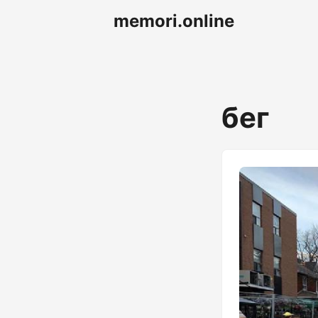
memori.online
бег