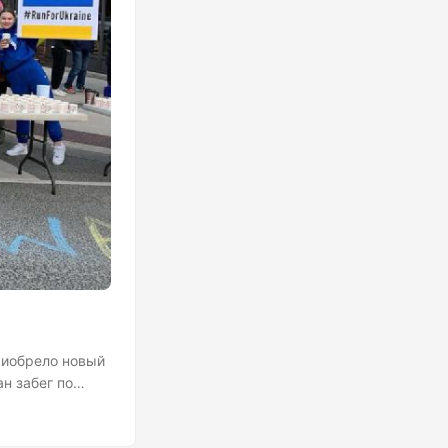
риобрело новый
н забег по
н добра,
плакатов тоже