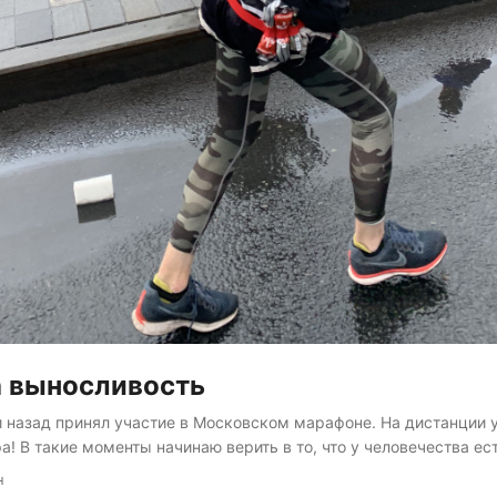
а выносливость
 назад принял участие в Московском марафоне. На дистанции 
! В такие моменты начинаю верить в то, что у человечества ест
есть много людей, которые придают веру в себя (даже не могу 
н
ло бежать в такой экипировке), да и просто поднимают настроен