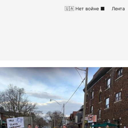
🇺🇦 Нет войне ⬛
Лента