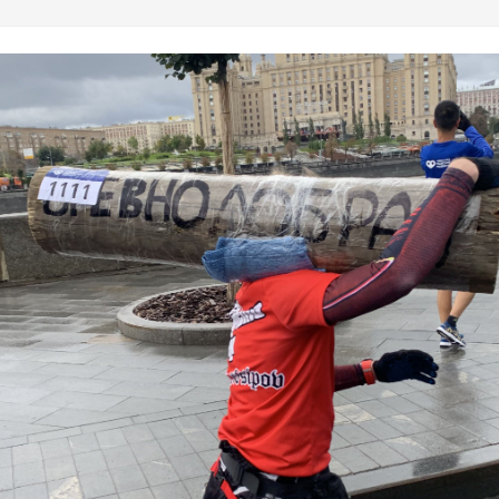
Запомнился один: Smile, if you are running without underwear. З
тся сначала. Ведь могут, когда хотят....