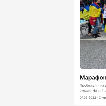
Марафон
Пробежал я на 
смысл. Но сейч
сравнению с Мо
07.05.2022 · 3 м
бэтменов и год