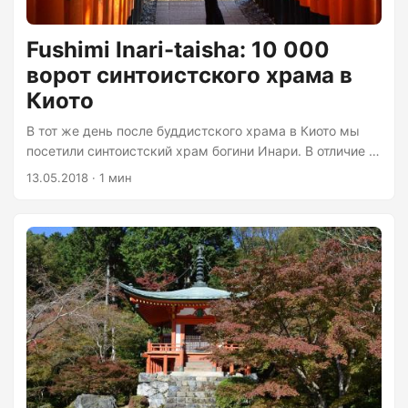
Fushimi Inari-taisha: 10 000
ворот синтоистского храма в
Киото
В тот же день после буддистского храма в Киото мы
посетили синтоистский храм богини Инари. В отличие от
буддистского храма, этот оказался переполнен людьми
13.05.2018 · 1 мин
и на наш взгляд не так интересен. Главная
достопримечательность храма — ворота, которых,
если верить информации в интернете, около 10 000
штук. Мы попали туда под закрытие и — было очень
людно. Обратите внимание на посетителей в
традиционной одежде — мы их увидим дальше.
Большинство ворот образуют тоннели....