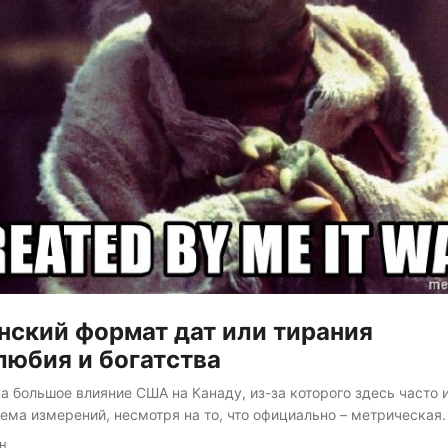
ский формат дат или тирания
юбия и богатства
на большое влияние США на Канаду, из-за которого здесь часто 
ема измерений, несмотря на то, что официально – метрическая.
переняли у США. Правда на ум не приходит, что именно. Вторая
ин