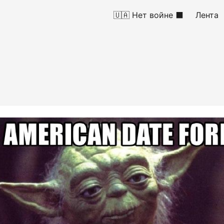
🇺🇦 Нет войне ⬛
Лента