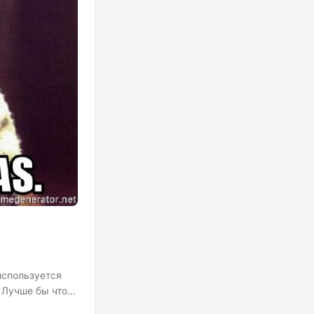
используется
 Лучше бы что-
 моя боль – это