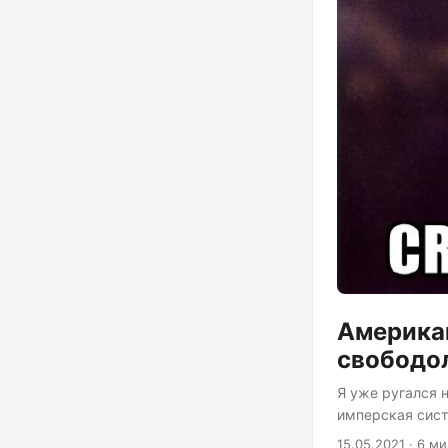
Американ
свободол
Я уже ругался 
имперская сист
нибудь хорошее 
15.05.2021 · 6 м