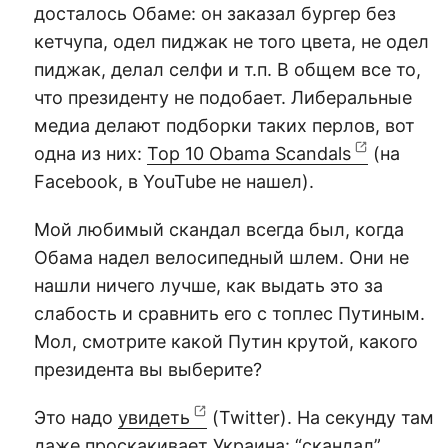
досталось Обаме: он заказал бургер без
кетчупа, одел пиджак не того цвета, не одел
пиджак, делал селфи и т.п. В общем все то,
что президенту не подобает. Либеральные
медиа делают подборки таких перлов, вот
одна из них:
Top 10 Obama Scandals
(на
Facebook, в YouTube не нашел).
Мой любимый скандал всегда был, когда
Обама надел велосипедный шлем. Они не
нашли ничего лучше, как выдать это за
слабость и сравнить его с топлес Путиным.
Мол, смотрите какой Путин крутой, какого
президента вы выберите?
Это надо
увидеть
(Twitter). На секунду там
даже проскакивает Украина: “скандал”