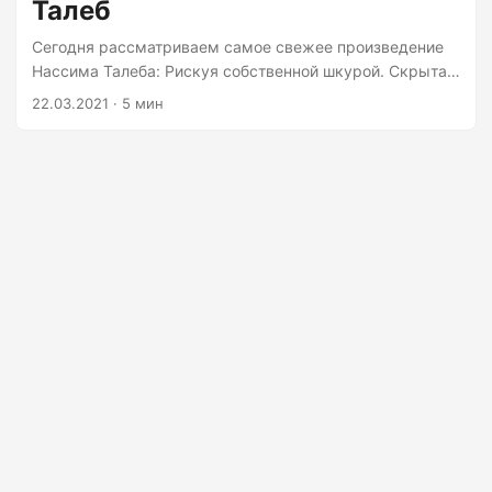
Талеб
Сегодня рассматриваем самое свежее произведение
Нассима Талеба: Рискуя собственной шкурой. Скрытая
асимметрия повседневной жизни (Skin in the Game:
22.03.2021 · 5 мин
Hidden Asymmetries in Daily Life). У меня сложное
отношение к книгам Талеба. С одной стороны, он попал
в точку первыми книгами про непредсказуемость.
Тогда это было еще не модно, особенно до кризиса
2008-2009 годов, снимаю шляпу. Всем, кто хочет
торговать на фондовом рынке, делая ставки (аналогия
с азартными играми не случайна) на конкретные
ценные бумаги стоит перечитать Черный лебедь
Талеба....