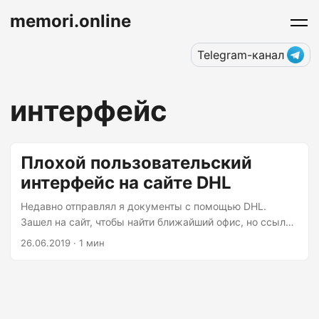
memori.online
Telegram-канал
интерфейс
Плохой пользовательский
интерфейс на сайте DHL
Недавно отправлял я документы с помощью DHL.
Зашел на сайт, чтобы найти ближайший офис, но ссылки
не увидел. Полез в раздел “Контактная информация” –
26.06.2019 · 1 мин
выбрал подраздел “Обслуживание клиентов”, а там
такое: Напрашивается пункт “я не знаю” (и вопрос,
почему один из пунктов выделен черным), но такой
опции нам не предлагают – посетитель сайта наверняка
разбирается в продуктах DHL. При этом в соседнем