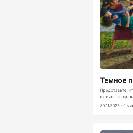
Темное п
Представьте, ч
их видеть очень
того, где вы живете. Там они будут работать, подвергаться физиче
30.11.2022 · 6 ми
другим видам н
практиковать ро