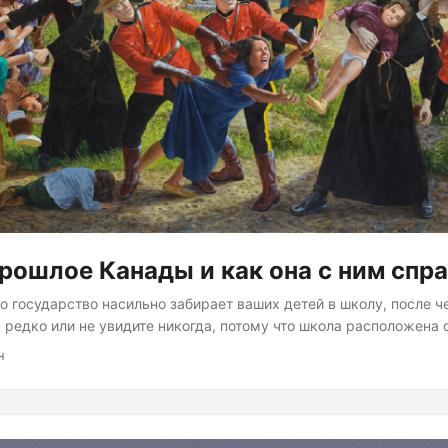
рошлое Канады и как она с ним спр
то государство насильно забирает ваших детей в школу, после 
 редко или не увидите никогда, потому что школа расположена 
скому, ментальному и
н
асилия, недоедать, им будут запрещать говорить на родном язы
дную культуру и религию....