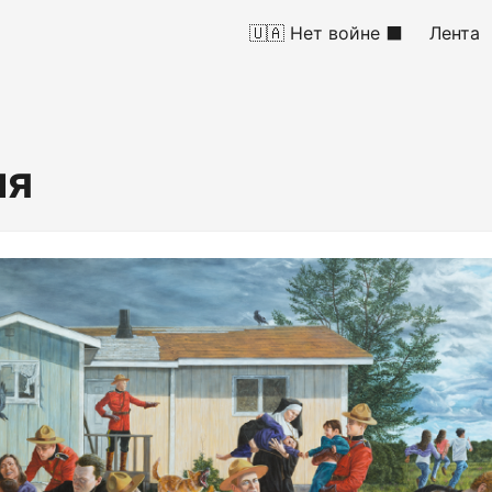
🇺🇦 Нет войне ⬛
Лента
ия