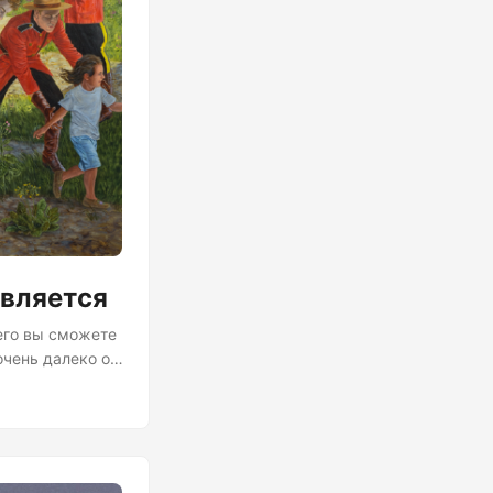
авляется
чего вы сможете
очень далеко от
ке,