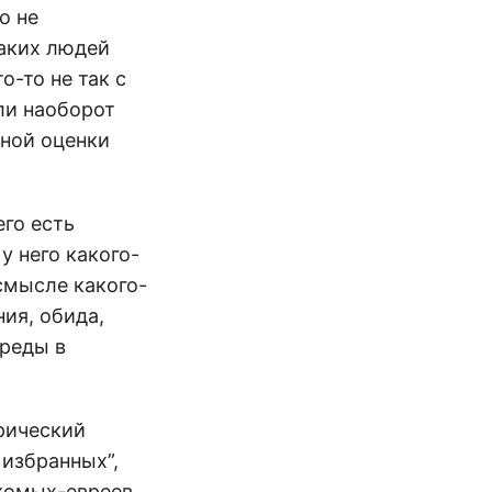
о не
таких людей
о-то не так с
ли наоборот
тной оценки
его есть
у него какого-
смысле какого-
ия, обида,
среды в
рический
 избранных”,
акомых-евреев