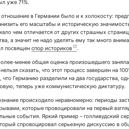
ыл уже 71%.
 отношение в Германии было и к холокосту: пре
анизить его масштабы и историческую значимость,
мало чем отличается от других страшных страниц
ва, а значит не надо уделять ему так много вним
ыл посвящен
спор историков
.
более-менее общая оценка произошедшего занял
 нельзя сказать, что этот процесс завершен на 100
, что Германию разделили на два государства, од
новую, теперь уже коммунистическую диктатуру.
ознание происходило неравномерно: периоды зас
рывами, которые провоцировали на первый взгля
льные события. Яркий пример – голливудский се
который спровоцировал серьезную дискуссию в общ