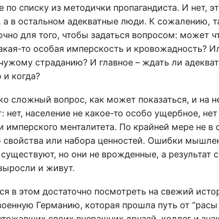
е по списку из методички пропагандиста. И нет, эт
 а в остальном адекватные люди. К сожалению, 
очно для того, чтобы задаться вопросом: может чт
акая-то особая имперскость и кровожадность? И
 чужому страданию? И главное – ждать ли адеква
 и когда?
ко сложный вопрос, как может показаться, и на н
: нет, население не какое-то особо ущербное, нет 
и имперского менталитета. По крайней мере не в 
о свойства или набора ценностей. Ошибки мышлен
 существуют, но они не врожденные, а результат 
выросли и живут.
ся в этом достаточно посмотреть на свежий исто
военную Германию, которая прошла путь от “расы
чтожавших своих вчерашних друзей, коллег и зн