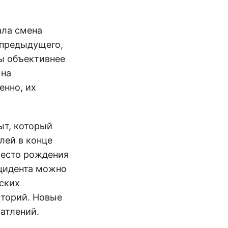
ала смена
 предыдущего,
ны объективнее
 на
енно, их
ыт
, который
лей в конце
место рождения
нцидента можно
ских
сторий. Новые
чатлений.