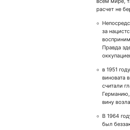
всем мире, т
расчет не бе
Непосредс
за нацист
восприним
Правда зд
оккупацие
в 1951 год
виновата 
считали г
Германию, 
вину возл
В 1964 го
был безза