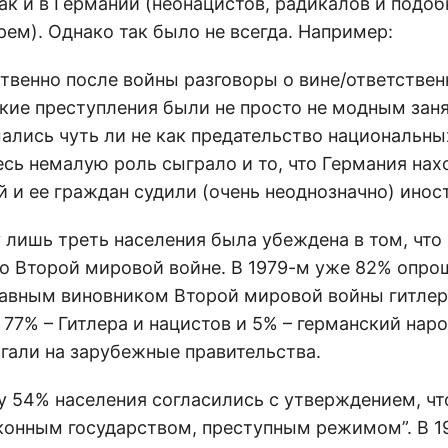
ак и в Германии (неонацистов, радикалов и подоб
рем). Однако так было не всегда. Например:
твенно после войны разговоры о вине/ответстве
ские преступления были не просто не модным заня
ались чуть ли не как предательство национальны
есь немалую роль сыграло и то, что Германия нах
й и ее граждан судили (очень неоднозначно) инос
у лишь треть населения была убеждена в том, что
во Второй мировой войне. В 1979-м уже 82% опр
лавным виновником Второй мировой войны гитле
77% – Гитлера и нацистов и 5% – германский наро
агали на зарубежные правительства.
ду 54% населения согласились с утверждением, чт
конным государством, преступным режимом”. В 1