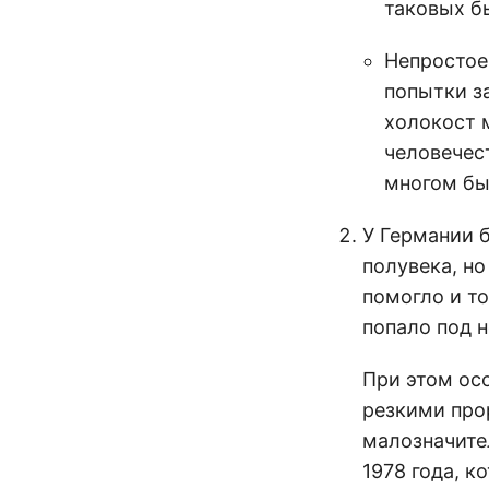
таковых б
Непростое
попытки з
холокост 
человечест
многом б
У Германии 
полувека, но
помогло и то
попало под 
При этом ос
резкими про
малозначите
1978 года, 