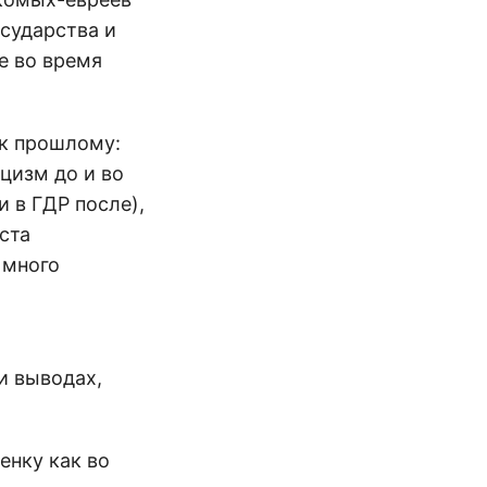
осударства и
е во время
 к прошлому:
цизм до и во
 в ГДР после),
ста
 много
и выводах,
енку как во