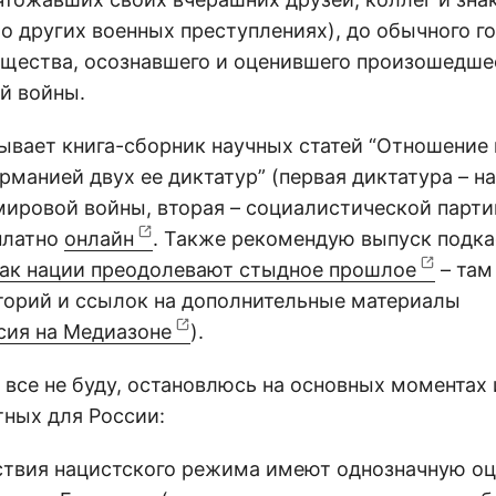
 о других военных преступлениях), до обычного г
бщества, осознавшего и оценившего произошедше
й войны.
сывает книга-сборник научных статей “Отношение
манией двух ее диктатур” (первая диктатура – на
ировой войны, вторая – социалистической партии
платно
онлайн
. Также рекомендую выпуск подка
ак нации преодолевают стыдное прошлое
– там
торий и ссылок на дополнительные материалы
сия на Медиазоне
).
все не буду, остановлюсь на основных моментах 
тных для России:
ствия нацистского режима имеют однозначную оц