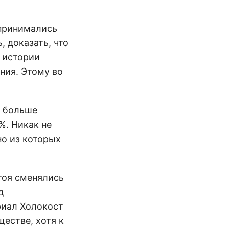
дпринимались
 доказать, что
 истории
ания. Этому во
а больше
%. Никак не
но из которых
тоя сменялись
д
риал Холокост
естве, хотя к