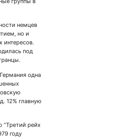
ные группы в
нности немцев
тием, но и
х интересов.
одилась под
транцы.
 Германия одна
ошенных
ровскую
д. 12% главную
о “Третий рейх
979 году