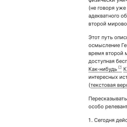
(не говоря уже
адекватного о
второй мирово
Этот путь опи
осмысление Гер
время второй м
доступная бес
Как-нибудь
К
интересных ис
(
текстовая вер
Пересказывать 
особо релеван
Сегодня дей