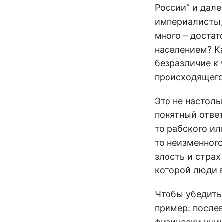
России” и дале
империалисты,
много – достат
населением? К
безразличие к
происходящего
Это не настоль
понятный ответ
то рабского ил
то неизменног
злость и страх
которой люди 
Чтобы убедить
пример: после
физически уни