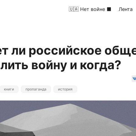
🇺🇦 Нет войне ⬛
Лента
т ли российское общ
ить войну и когда?
книги
пропаганда
история