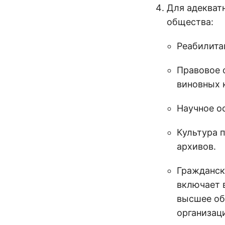
Для адекват
общества:
Реабилита
Правовое 
виновных 
Научное о
Культура 
архивов.
Гражданск
включает 
высшее об
организац