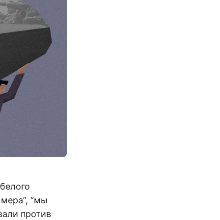
 белого
 мера”, “мы
вали против