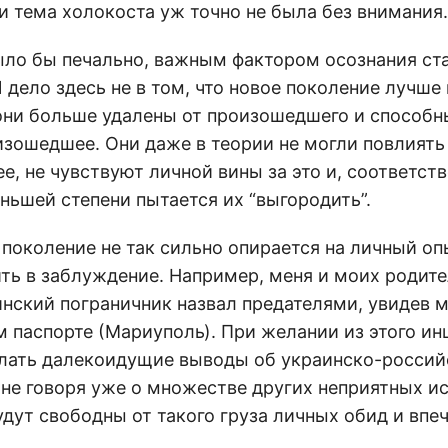
и тема холокоста уж точно не была без внимания.
было бы печально, важным фактором осознания ст
 дело здесь не в том, что новое поколение лучше
о они больше удалены от произошедшего и способ
изошедшее. Они даже в теории не могли повлиять
, не чувствуют личной вины за это и, соответств
ньшей степени пытается их “выгородить”.
 поколение не так сильно опирается на личный оп
ть в заблуждение. Например, меня и моих родите
инский пограничник назвал предателями, увидев 
м паспорте (Мариуполь). При желании из этого и
лать далекоидущие выводы об украинско-россий
 не говоря уже о множестве других неприятных и
дут свободны от такого груза личных обид и впе