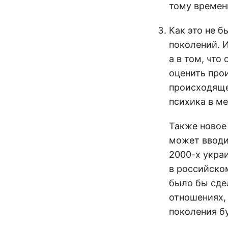
тому времен
Как это не 
поколений. И
а в том, чт
оценить про
происходящее
психика в ме
Также новое
может вводи
2000-х укра
в российско
было бы сде
отношениях,
поколения бу