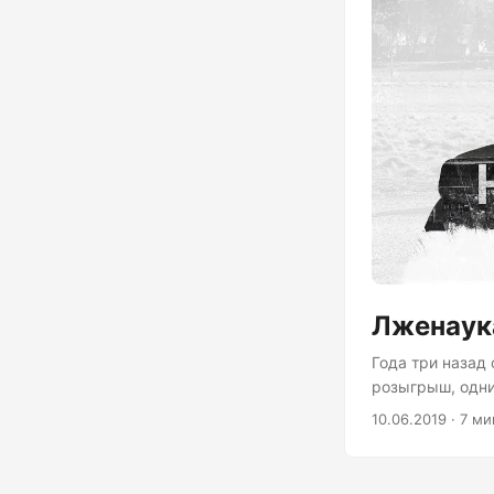
Лженаук
Года три назад
розыгрыш, одни
Помню, я тогда
10.06.2019 · 7 ми
тысяч рублей, 
не генетическо
отпечаткам паль