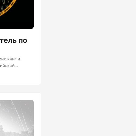
тель по
ких книг и
сийской
научности
усств.
научных
п. Поначалу
чпопу....