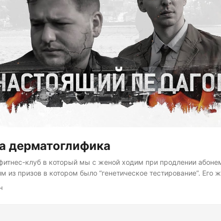
а дерматоглифика
 фитнес-клуб в который мы с женой ходим при продлении абоне
м из призов в котором было “генетическое тестирование”. Его ж
 еще удивился щедрости клуба: генетическое тестирование стои
н
немногим меньше, чем годовой абонемент. На практике оказалось
е тестирование, а тестирование личностных и физиологических 
цев. На выходе получился подобный отчет. Сразу было понятно,