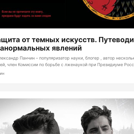
ащита от темных искусств. Путеводи
ранормальных явлений
лександр Панчин – популяризатор науки, блогер , автор несколь
ей, член Комиссии по борьбе с лженаукой при Президиуме Рос
 В последней роли он выступил соавтором меморандума о лже
мин
, которую мы обсуждали ранее. В книге “Защита от темных иск
о миру паранормальных явлений” он разбирает целый ряд лже
патию, борьбу с ГМО, исследования в психологии, суеверия и т.
нига обычная, многие факты встречал в других источниках по нау