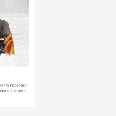
мента проводил
ена и выиграла.
т около 30
, что это было
качеств по
 что это полная