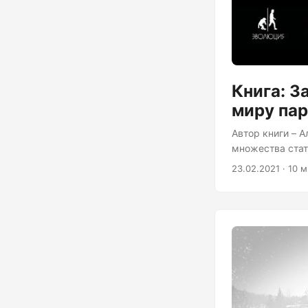
Книга: З
миру па
Автор книги – А
множества стат
академии наук.
23.02.2021 · 10 
дерматоглифики
Путеводитель п
вопросов: гомео
казалось, что к