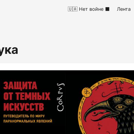
🇺🇦 Нет войне ⬛
Лента
ука