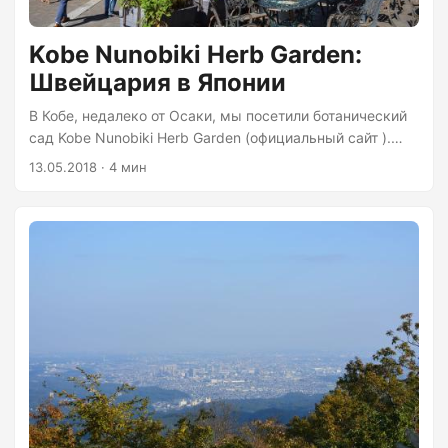
Kobe Nunobiki Herb Garden:
Швейцария в Японии
В Кобе, недалеко от Осаки, мы посетили ботанический
сад Kobe Nunobiki Herb Garden (официальный сайт ).
Очень красивое место: сад расположен на склоне горы
13.05.2018 · 4 мин
и сделан в стиле швейцарского шале. До него удобно
добираться — посадка на канатную дорогу в 10-и
минутах ходьбы от ж/д станции Shin-Kobe. От самой
станции есть указатели, поэтому заблудиться вряд ли
получится — один из указателей в посте про навигацию
в Японии. К слову о навигации: желательно заранее
продумать маршрут движения....