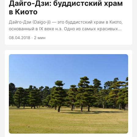
Дайго-Дзи: буддистский храм
в Киото
Дайго-Дзи (Daigo-ji) — это буддистский храм в Киото,
основанный в IX веке н.э. Одно из самых красивых
мест, которые нам довелось посетить в Японии. До него
08.04.2018 · 2 мин
нужно добираться с пересадками, но оно того стоит. На
выходе с железнодорожной станции мини кладбище.
Они встречаются повсеместно: то, что не занято
строениями, полями или парками, скорее всего занято
кладбищем. На заднем плане торговый комплекс,
совмещенный со станцией. Это повсеместная практика
в Японии. Путь к храму пролегал через жилой
квартал....