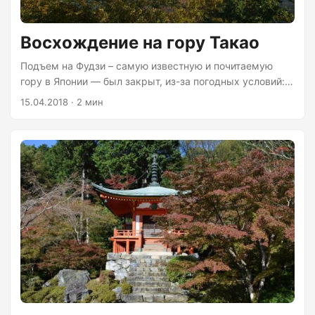
Восхождение на гору Такао
Подъем на Фудзи – самую известную и почитаемую
гору в Японии — был закрыт, из-за погодных условий:
сезон для восхождений с июля по сентябрь. Поэтому
15.04.2018 · 2 мин
мы решили взобраться на гору Такао высотой 599
метров. На горе парк с тропами разной сложности —
лучше изучить карту и прикинуть маршрут заранее.
Первую треть пути наверх мы проделали на вагончике,
остальное — пешком по тропе 1 — асфальтированной
дороге с несколькими лестницами. Спускались
полпути по тропе 3, затем по тропе 1 пешком до
станции....