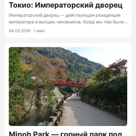
Токио: Императорский дворец
Императорский дворец — действующая резиденция
императора и высших чиновников. Когда мы там были
большая часть комплекса была перекрыта из-за каких-
04.03.2018 · 1 мин
то официальных мероприятий, возможно визита
Трампа. Поэтому сам дворец мы не увидели. Дворец
окружен рвами, которые теперь выполняют
декоративную функцию. Уже не первый раз в
культурных местах окна в таких домах наглухо
закрыты — в Осаке было то же самое. Это вопрос
безопасности? Верований? Еда на “придворцовой”
территории. В самом комплексе я еды не заметил....
Minoh Park — горный парк под