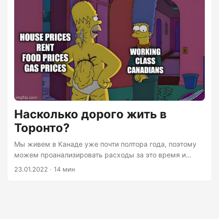
Насколько дорого жить в
Торонто?
Мы живем в Канаде уже почти полтора года, поэтому
можем проанализировать расходы за это время и
сравнить их с Москвой. Вводные: Семья из двух
23.01.2022 · 14 мин
человек, жилье снимаем, машины нет. К затратам
пытаемся подходить рационально, следим за
распродажами, но без фанатизма. Мы живем в Торонто
– одном из самых дорогих городов Канады, район тоже