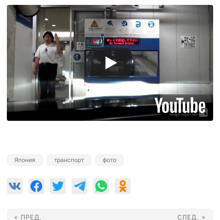
Япония
транспорт
фото
« ПРЕД.
СЛЕД. »