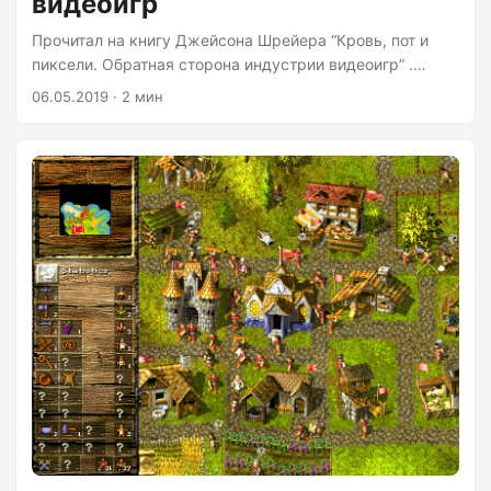
видеоигр
Прочитал на книгу Джейсона Шрейера “Кровь, пот и
пиксели. Обратная сторона индустрии видеоигр” .
Автор описывает внутреннюю кухню создания игр на
06.05.2019 · 2 мин
примере реальных игр: как их придумывали, с какими
проблемами сталкивались разработчики, сколько
совершали ошибок и как их исправляли. При этом
приятно, что автор пытается быть беспристрастным и
не занимает чью-либо сторону, не гонится за
“жаренными фактами”: кто кого обманул, подвел или
подставил (без чего не обходится ни один проект). Из-
за этого книга читается на одном дыхании, иногда как
триллер, иногда как занимательная бизнес-литература,
но чаще как ода кропотливому труду разработчиков....