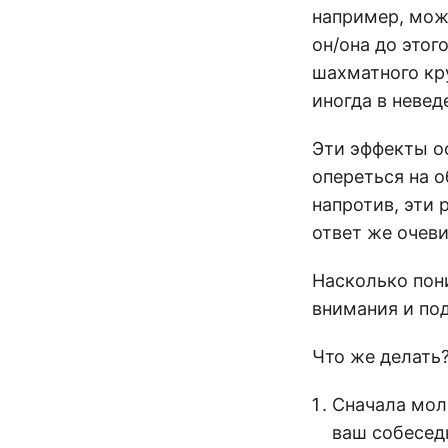
например, мож
он/она до этог
шахматного кру
иногда в невед
Эти эффекты о
опереться на о
напротив, эти
ответ же очеви
Насколько пон
внимания и по
Что же делать?
Сначала молч
ваш собеседн