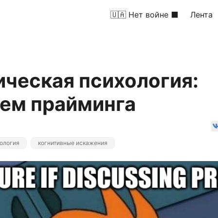
🇺🇦 Нет войне ⬛
Лента
ческая психология:
аем прайминга
ология
когнитивные искажения