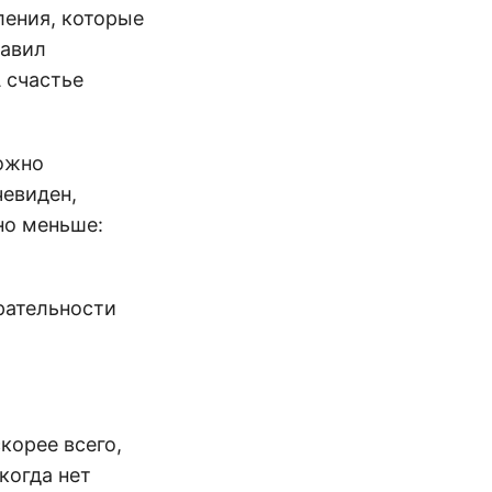
ления, которые
равил
А счастье
ложно
чевиден,
но меньше:
рательности
корее всего,
когда нет