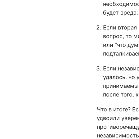
необходимос
будет вреда.
Если вторая 
вопрос, то м
или “что дум
подталкивае
Если незави
удалось, но 
принимаемых
после того, 
Что в итоге? Е
удвоили увере
противоречащую
независимость