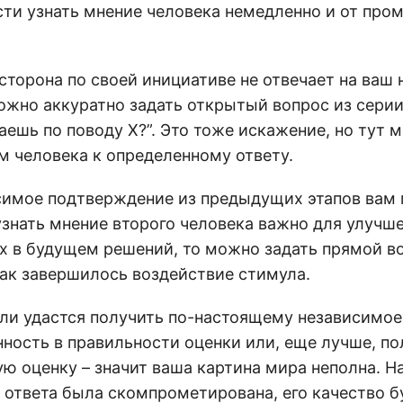
ти узнать мнение человека немедленно и от про
сторона по своей инициативе не отвечает на ваш
ожно аккуратно задать открытый вопрос из серии 
аешь по поводу Х?”. Это тоже искажение, но тут 
м человека к определенному ответу.
симое подтверждение из предыдущих этапов вам 
узнать мнение второго человека важно для улучш
 в будущем решений, то можно задать прямой во
как завершилось воздействие стимула.
сли удастся получить по-настоящему независимое
нность в правильности оценки или, еще лучше, п
 оценку – значит ваша картина мира неполна. На
 ответа была скомпрометирована, его качество б