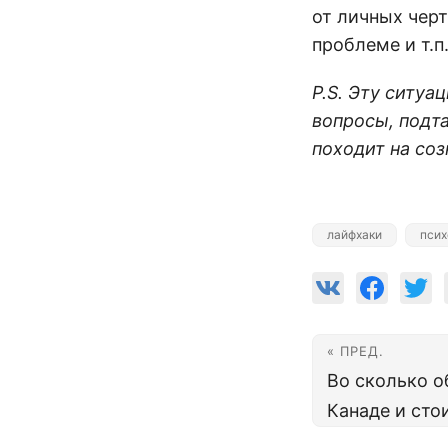
от личных черт
проблеме и т.п
P.S. Эту ситуа
вопросы, подт
походит на со
лайфхаки
псих
« ПРЕД.
Во сколько о
Канаде и стои