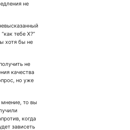
медления не
 невысказанный
“как тебе Х?”
мы хотя бы не
получить не
ения качества
прос, но уже
 мнение, то вы
олучили
против, когда
удет зависеть