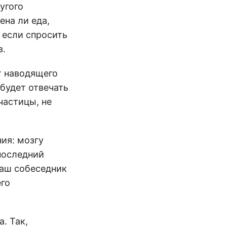
угого
ена ли еда,
о если спросить
в.
т наводящего
будет отвечать
 частицы, не
ия: мозгу
 последний
ваш собеседник
его
. Так,