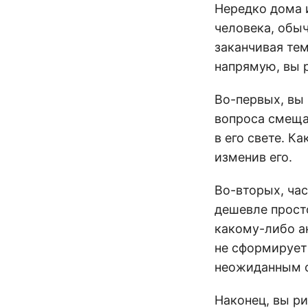
Нередко дома и
человека, обыч
заканчивая тем
напрямую, вы 
Во-первых, вы
вопроса смеща
в его свете. К
изменив его.
Во-вторых, ча
дешевле просто
какому-либо ан
не сформирует
неожиданным 
Наконец, вы ри