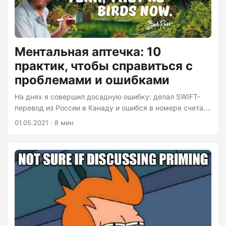
Ментальная аптечка: 10
практик, чтобы справиться с
проблемами и ошибками
На днях я совершил досадную ошибку: делал SWIFT-
перевод из России в Канаду и ошибся в номере счета.
Планировал перевести доллары США (USD) на USD-
01.05.2021 · 8 мин
счет и потом через KnightsBridge обменять на
канадские доллары (CAD) по выгодному курсу, как
писал ранее. Однако вместо номера USD-счета я
указал счет в CAD и банк автоматически
конвертировал валюту по своему, мягко говоря,
неоптимальному курсу. Потерял где-то 500 CAD ≈ 30
тысяч рублей. Не конец света, но на дороге не
валяются, как минимум, их можно было бы
инвестировать с 5-7% годовых....