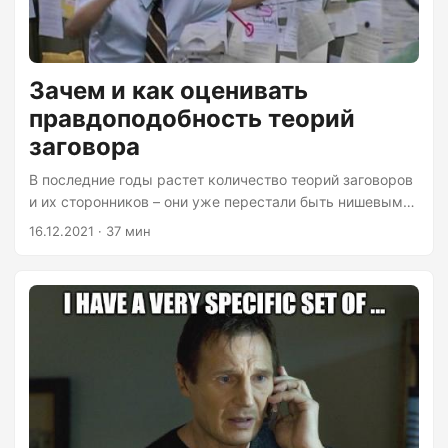
почти никак, то, может, и не стоит тратить на это
время....
Зачем и как оценивать
правдоподобность теорий
заговора
В последние годы растет количество теорий заговоров
и их сторонников – они уже перестали быть нишевым
явлением, а в некоторых областях претендуют на
16.12.2021 · 37 мин
мейнстрим. Это говорит о кризисе доверия в обществе
и о том, что текущая модель распространения
информации работает плохо. Термины “заговор” и
“теории заговора” использую в буквальном, а не
уничижительном смысле: тайное соглашение группы
людей сделать что-то вопреки интересам не-
участников заговора и теория о существовании такого
соглашения соответственно....