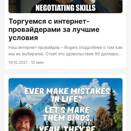
Торгуемся с интернет-
провайдерами за лучшие
условия
Наш интернет-провайдер – Rogers (подробнее о том как
мы их выбирали). Стоит это удовольствие 90 долларов
≈ 5,5 тысяч рублей в месяц за 150 мегабит +
19.10.2021 · 10 мин
(ненужное нам) цифровое телевидение. Но есть
подвох: цена только на год, после чего она вырастет до
125 долларов + налог ≈ 9 тысяч рублей. Удорожание на
40 долларов в месяц на дороге не валяются, поэтому
ближе к делу я планировал выторговать условия
получше. Так совпало, что вынужденная смена жилья
пришлась как раз на окончание “льготного” периода,
лучше времени для смены оператора не придумаешь....