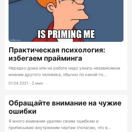
Практическая психология:
избегаем прайминга
Нередко дома или на работе надо узнать независимое
мнение другого человека, обычно по какой-то
проблеме: начиная с того, пересолена ли еда,
01.04.2021 · 2 мин
заканчивая тем, как оценить результаты проекта. Беда
в том, что если спросить напрямую, вы рискуете
получить несколько негативных эффектов. Во-первых,
Обращайте внимание на чужие
вы можете потерять независимость ответа. Сам факт
ошибки
наводящего вопроса смещает фокус внимания на его
предмет и человек уже будет отвечать в его свете. Как
Я много внимания уделяю своим ошибкам и
в квантовой физике: нельзя измерить состояние
приписываю внутренним чертам (полагаю, что в