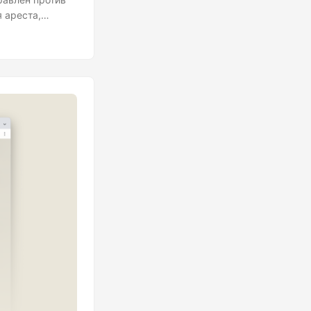
я ареста,
а не так.
стоять свое
гия протеста .
емя, как быть в