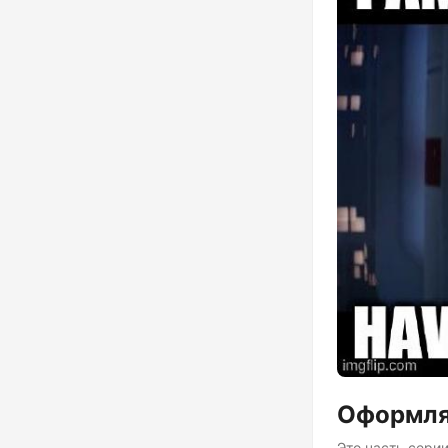
Оформля
Это часть серии