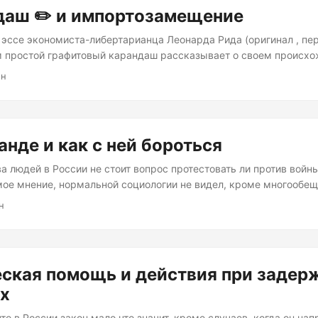
даш ✏️ и импортозамещение
 эссе экономиста-либертарианца Леонарда Рида (оригинал , пе
ем простой графитовый карандаш рассказывает о своем происхо
 и добычи графита, до приготовления лака и ластика. Из эссе с
ин
еувеличения миллионы людей задействованы в изготовлении од
варов). Дело в том, что сюда включаются не только люди, кото
о изготавливают карандаш, но и все его составные части, добы
имое для этого оборудование, грузовики и даже кофе, которое п
анде и как с ней бороться
а людей в России не стоит вопрос протестовать ли против войн
(мое мнение, нормальной социологии не видел, кроме многообе
 потому, что они сознательно поддерживают войну и/или режим. 
н
 не существует — есть некая “спецоперация”, в ходе которой р
 почти без потерь громят бандитские националистические форми
асть в Украине. Не существует она потому, что единственный д
мации для них — это телевидение и незаблокированная часть инт
ская помощь и действия при задер
ах
то в России закон мало что значит, кроме случаев, когда он на