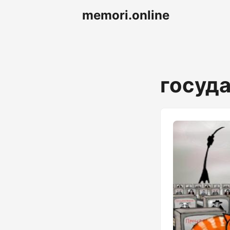
memori.online
госуд