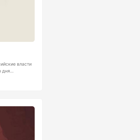
сийские власти
о дня
ровали сайт и
мя могут начать
ogle и т.п.