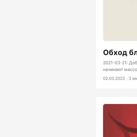
Обход б
2021-03-21: До
начинают массо
замедляли, Fac
02.03.2022 · 3 м
сняли с эфира Э
блокировать You
Завление Медуз