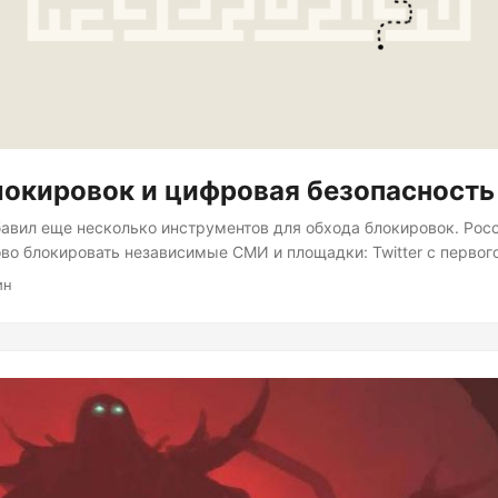
локировок и цифровая безопасность
бавил еще несколько инструментов для обхода блокировок. Рос
во блокировать независимые СМИ и площадки: Twitter с первог
ebook вроде тоже начали, вчера заблокировали Дождь, заблоки
ин
хо.Москвы (это второй раз с 1991 года) и т.д. В ближайшее вре
Tube. Не удивлюсь, что будут пытаться блокировать Telegram, Go
ы, почему блокировка СМИ — это плохо для всех ....