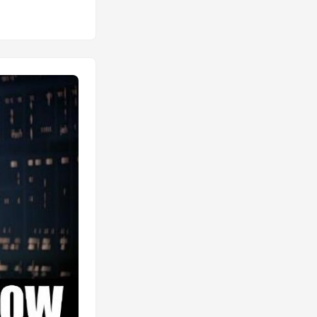
 и
кто в конечном