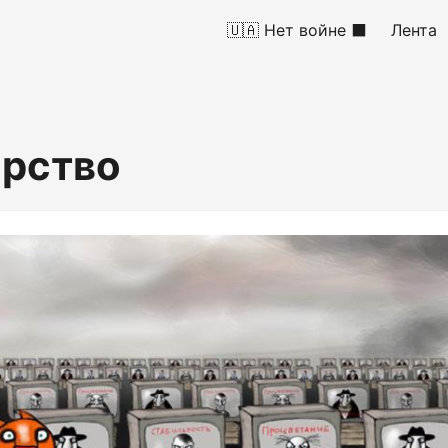
🇺🇦 Нет войне ⬛
Лента
арство