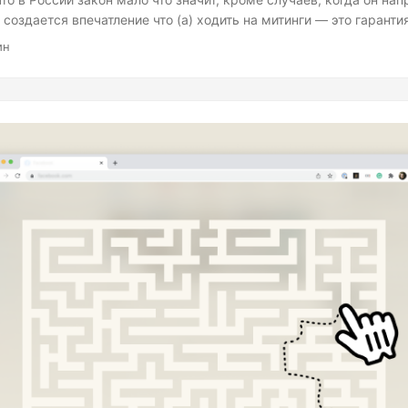
о создается впечатление что (а) ходить на митинги — это гаранти
то похуже, и, (б) если задержали, то деваться некуда. Это всегд
ин
организации регулярно сообщают об успехах, когда удалось от
е право, примеры есть в их телеграм-каналах: ОВД-инфо , Аполо
нать как подготовиться к митингу, что делать и не делать во вр
ия....