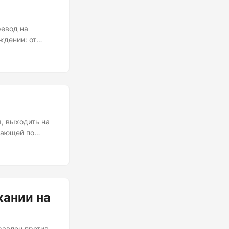
ревод на
ждении: от
ледует три
ного карандаша
рые
вают ресурсы,
ьют рабочие....
ы, выходить на
щающей по
Для них войны в
оссийские
рования,
оступный
ернета....
жании на
правлен против