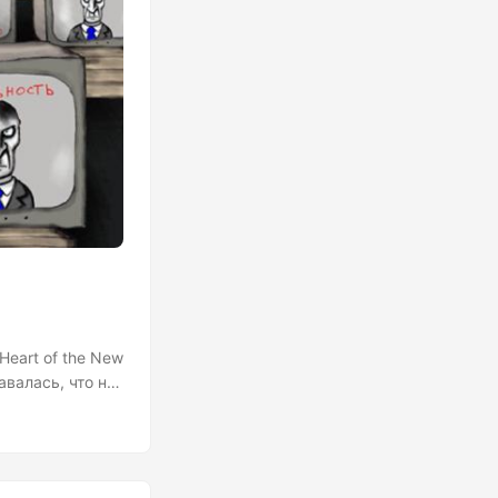
 Heart of the New
валась, что не
 из историй
но обвиненной в
ульта –