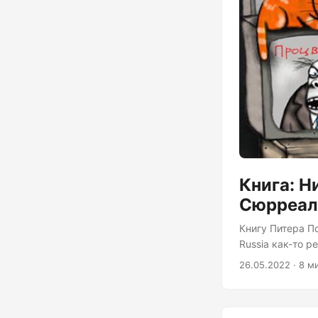
Книга: Н
Сюрреал
Книгу Питера Пом
Russia как-то 
удивительно — 
26.05.2022 · 8 м
разных людей и
торговле нарко
вперемешку с р