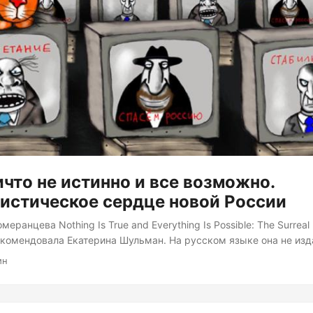
ичто не истинно и все возможно.
истическое сердце новой России
еранцева Nothing Is True and Everything Is Possible: The Surreal
рекомендовала Екатерина Шульман. На русском языке она не изда
она посвящена российской пропаганде и режиму. Книга состоит
ин
 явлений истории России – содержанки, вора в законе, незакон
тическими веществами, неразберихи 90-х, ломающего психику к
азмышлениями и опытом работы автора в российских СМИ....