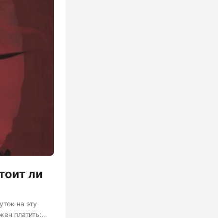
тоит ли
уток на эту
жен платить: