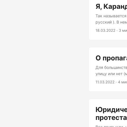
Я, Каран
Так называется
русский ). В н
заготовки кедра
18.03.2022 · 3 м
вывода: Без пр
(и остальных то
непосредственн
создают необход
О пропаг
Для большинств
улицу или нет 
Москве ). И не
11.03.2022 · 4 ми
Украине просто
войска браво и
захватившие вл
источник инфор
Юридиче
протест
Все привыкли, ч