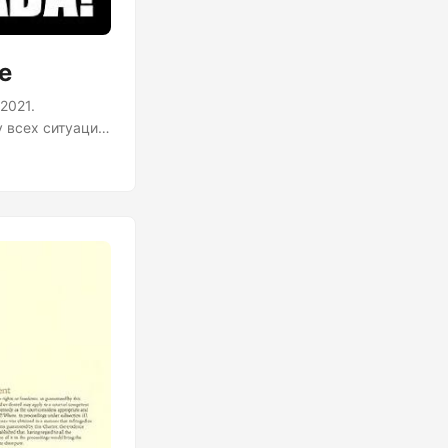
е
2021.
 всех ситуации
кнуть и не
ный: при любом
вой