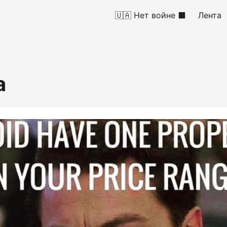
🇺🇦 Нет войне ⬛
Лента
а