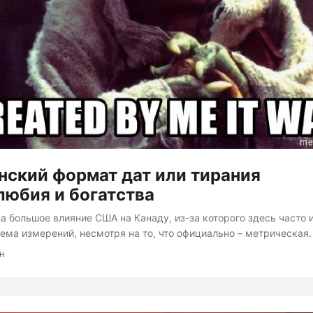
ский формат дат или тирания
юбия и богатства
на большое влияние США на Канаду, из-за которого здесь часто 
ема измерений, несмотря на то, что официально – метрическая.
переняли у США. Правда на ум не приходит, что именно. Вторая
ин
ия дат. Например, в России в большинстве случаев использует
зовем его ДМГ), в официальных документах иногда встречал Г
азделителей между частями даты (".", “-” или “/”) опустим – для
 не важны....