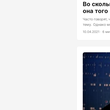
Во сколь
она того
Часто говорят, 
тему. Однако м
нужно строить 
10.04.2021 · 6 м
производителям
итоге за это плат