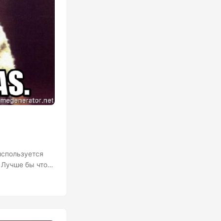
используется
 Лучше бы что-
 моя боль – это
ся формат
ГГГ.ММ.ДД
 дальнейшего