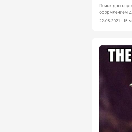
Поиск долгосро
оформлением до
проходили и в 
22.05.2021 · 15 
отличаются межд