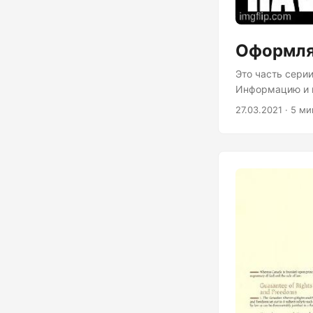
Оформля
Это часть серии
Информацию и в
разные, да и и
27.03.2021 · 5 ми
стали оформлят
обращении ко в
возможности мы