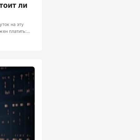
тоит ли
уток на эту
жен платить:
 и
кто в конечном