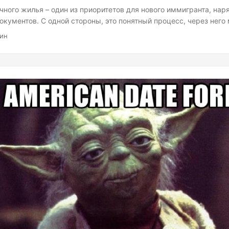
чного жилья – один из приоритетов для нового иммигранта, нар
кументов. С одной стороны, это понятный процесс, через него
стране исхода. С другой, детали поиска и особенности рынка н
мин
у городами, не говоря уже о странах....