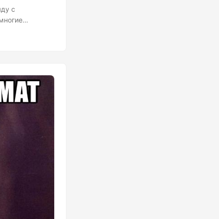
яду с
 многие
едвижимости