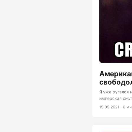
Американ
свободол
Я уже ругался 
имперская сист
нибудь хорошее 
15.05.2021 · 6 м
формат написан
ДД.ММ.ГГГГ (на
(ГМД). Вопрос р
обсуждения они