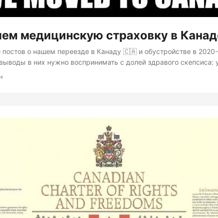
ем медицинскую страховку в Канад
 постов о нашем переезде в Канаду 🇨🇦 и обустройстве в 2020-
ыводы в них нужно воспринимать с долей здравого скепсиса: у
нформация могла устареть. Как уже писал ранее, мы решили рис
н
ь частную страховку на первое время. Шаг, как минимум, спор
рачу нам пришлось бы сильно раскошелиться. Поэтому при пер
 пошли оформлять государственную страховку....